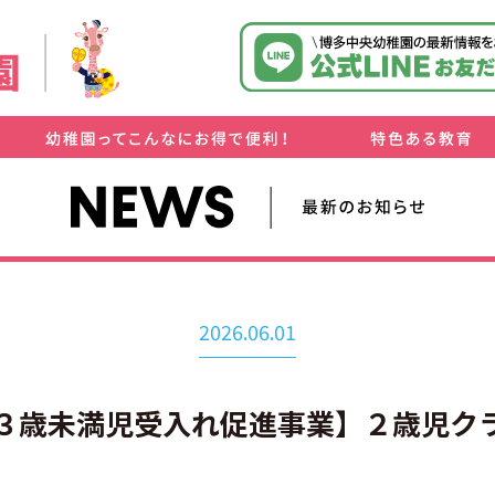
・保育料無償化について
・博多学園オリジナル減免制度
・お預かり（延長）保育について
・送迎について
・「ひと」と共に！
・「もの」に触れて！
・「こと」を通じて！
2026.06.01
３歳未満児受入れ促進事業】２歳児ク