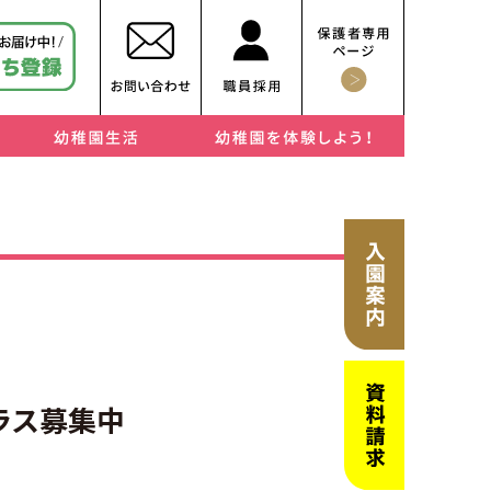
・子どもを伸ばす抜群の環境（施設紹介）
・幼稚園での1日
・年間行事
・課外教室
・リトルプレイルーム
・育児サークル
・幼稚園見学
ラス募集中