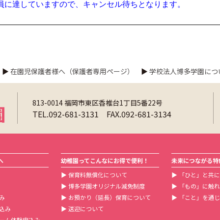
員に達していますので、キャンセル待ちとなります。
▶
在園児保護者様へ（保護者専用ページ）
▶
学校法人博多学園につ
813-0014 福岡市東区香椎台1丁目5番22号
TEL.092-681-3131 FAX.092-681-3134
へ
幼稚園ってこんなにお得で便利！
未来につながる特
▶
保育料無償化について
▶
「ひと」と共に
▶
博多学園オリジナル減免制度
▶
「もの」に触れ
み
▶
お預かり（延長）保育について
▶
「こと」を通じ
込み
▶
送迎について
ーム体験申込み