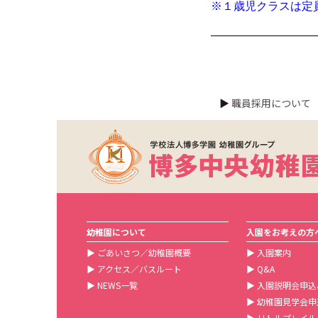
※１歳児クラスは定
▶
職員採用について
幼稚園について
入園をお考えの方
▶
ごあいさつ／幼稚園概要
▶
入園案内
▶
アクセス／バスルート
▶
Q&A
▶
NEWS一覧
▶
入園説明会申込
▶
幼稚園見学会申
▶
リトルプレイル