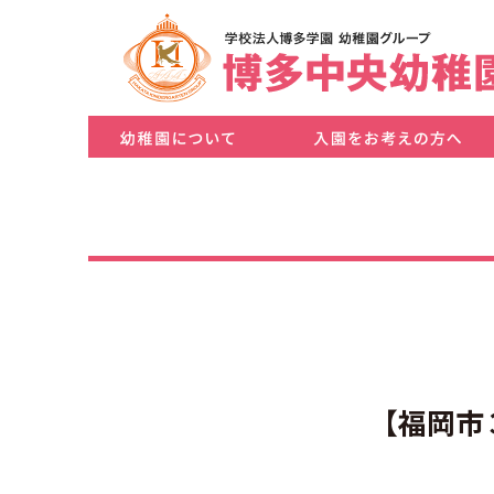
・ごあいさつ／幼稚園概要
・アクセス／バスルート
・NEWS一覧
・入園案内
・Q&A
・入園説明会申込み
・幼稚園見学会申込み
・リトルプレイルーム体験申込み
・育児サークル申込み
【福岡市