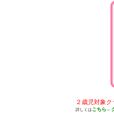
２歳児対象ク
こちら←
詳しくは