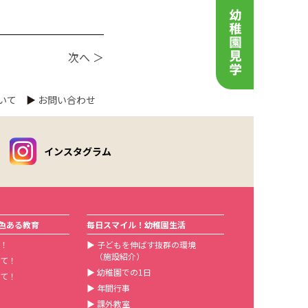
次へ ＞
いて
▶
お問い合わせ
インスタグラム
色ある教育
毎日スマイル！幼稚園生活
！
▶
子どもを伸ばす抜群の環境
（施設紹介）
て！
▶
幼稚園での1日
て！
▶
年間行事
▶
課外教室