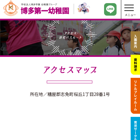
メニュー
所在地／糟屋郡志免町桜丘1丁目28番1号