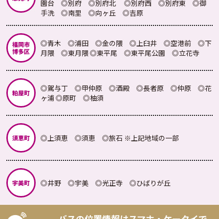
園台 ◎別府 ◎別府北
◎別府西 ◎別府東 ◎御
手洗 ◎南里 ◎向ヶ丘 ◎吉原
◎青木 ◎浦田 ◎金の隈 ◎上臼井 ◎空港前 ◎下
月隈 ◎東月隈
◎東平尾 ◎東平尾公園 ◎立花寺
◎駕与丁 ◎甲仲原 ◎酒殿 ◎長者原 ◎仲原 ◎花
ヶ浦
◎原町 ◎柚須
◎上須恵 ◎須恵 ◎旅石
※上記地域の一部
◎井野 ◎宇美 ◎光正寺 ◎ひばりが丘
バスの位置情報はスマホ・ケータイで