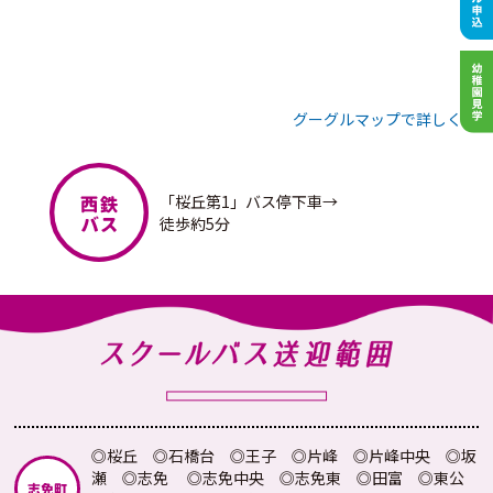
グーグルマップで詳しく見る
「桜丘第1」バス停下車→
徒歩約5分
◎桜丘 ◎石橋台 ◎王子 ◎片峰 ◎片峰中央 ◎坂
瀬 ◎志免
◎志免中央 ◎志免東 ◎田富 ◎東公