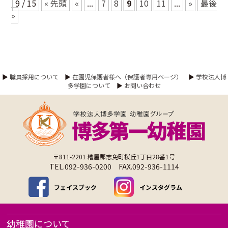
9 / 15
« 先頭
«
...
7
8
9
10
11
...
»
最後
»
▶
職員採用について
▶
在園児保護者様へ（保護者専用ページ）
▶
学校法人博
多学園について
▶
お問い合わせ
〒811-2201 糟屋郡志免町桜丘1丁目28番1号
TEL.092-936-0200 FAX.092-936-1114
フェイスブック
インスタグラム
幼稚園について