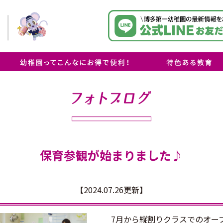
・保育料無償化について
・博多学園オリジナル減免制度
・お預かり（延長）保育について
・送迎について
・「思いやり」の心を学
・「自然」に触れて、瞳
・「オリジナルカリキュ
ラ！
保育参観が始まりました♪
【2024.07.26更新】
7月から縦割りクラスでのオー