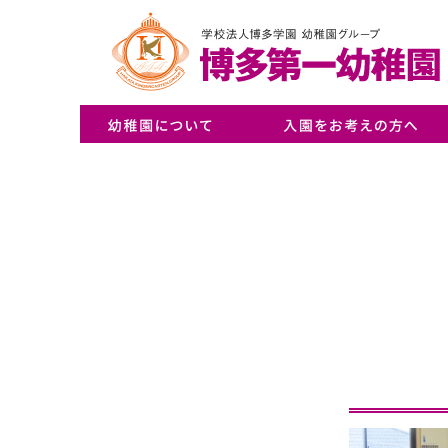
・ごあいさつ／幼稚園概要
・アクセス／バスルート
・NEWS一覧
・入園案内
・Q&A
・入園説明会申込み
・幼稚園見学会申込み
・リトルプレイルーム体験申込み
・育児サークル申込み