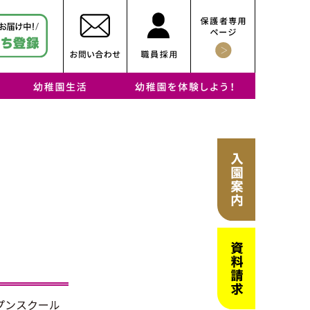
び、瞳キラキラ！
キラキラ！
ラム」に、瞳キラキ
・子どもを伸ばす抜群の環境（施設紹介）
・幼稚園での1日
・年間行事
・課外教室
・リトルプレイルーム
・育児サークル
・幼稚園見学
プンスクール