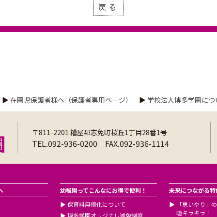
戻る
▶
在園児保護者様へ（保護者専用ページ）
▶
学校法人博多学園につ
〒811-2201 糟屋郡志免町桜丘1丁目28番1号
TEL.092-936-0200 FAX.092-936-1114
へ
幼稚園ってこんなにお得で便利！
未来につながる特
▶
保育料無償化について
▶
「思いやり」の
瞳キラキラ！
▶
博多学園オリジナル減免制度