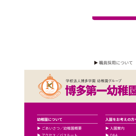
▶
職員採用について
幼稚園について
入園をお考えの方
▶
ごあいさつ／幼稚園概要
▶
入園案内
▶
アクセス／バスルート
▶
Q&A