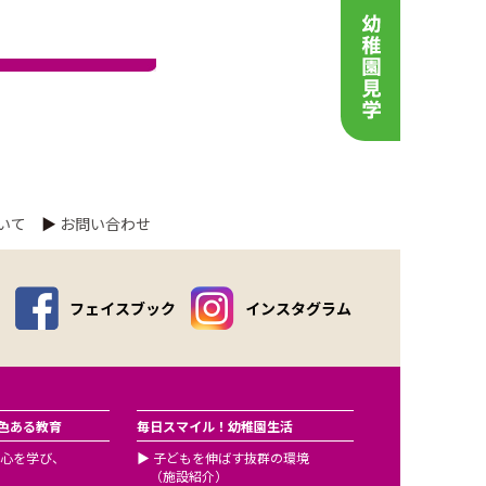
いて
▶
お問い合わせ
フェイスブック
インスタグラム
色ある教育
毎日スマイル！幼稚園生活
心を学び、
▶
子どもを伸ばす抜群の環境
（施設紹介）