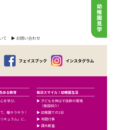
いて
▶
お問い合わせ
フェイスブック
インスタグラム
色ある教育
毎日スマイル！幼稚園生活
心を学び、
▶
子どもを伸ばす抜群の環境
（施設紹介）
て、瞳キラキラ！
▶
幼稚園での1日
リキュラム」に、
▶
年間行事
▶
課外教室