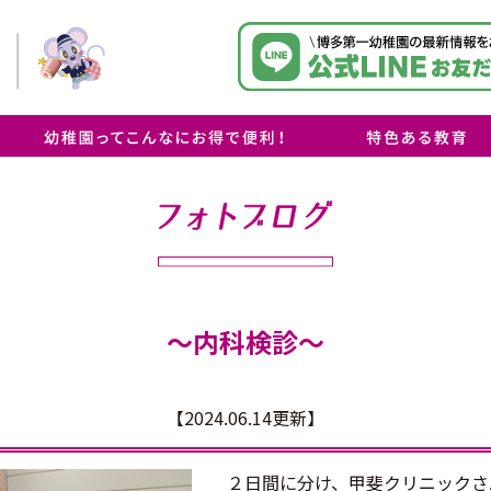
・保育料無償化について
・博多学園オリジナル減免制度
・お預かり（延長）保育について
・送迎について
・「思いやり」の心を学
・「自然」に触れて、瞳
・「オリジナルカリキュ
ラ！
～内科検診～
【2024.06.14更新】
２日間に分け、甲斐クリニックさ