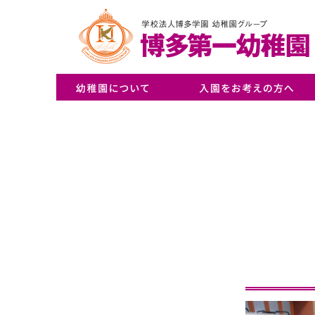
・ごあいさつ／幼稚園概要
・アクセス／バスルート
・NEWS一覧
・入園案内
・Q&A
・入園説明会申込み
・幼稚園見学会申込み
・リトルプレイルーム体験申込み
・育児サークル申込み