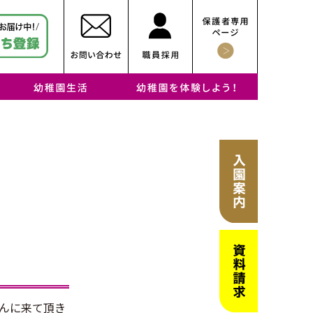
び、瞳キラキラ！
キラキラ！
ラム」に、瞳キラキ
・子どもを伸ばす抜群の環境（施設紹介）
・幼稚園での1日
・年間行事
・課外教室
・リトルプレイルーム
・育児サークル
・幼稚園見学
んに来て頂き