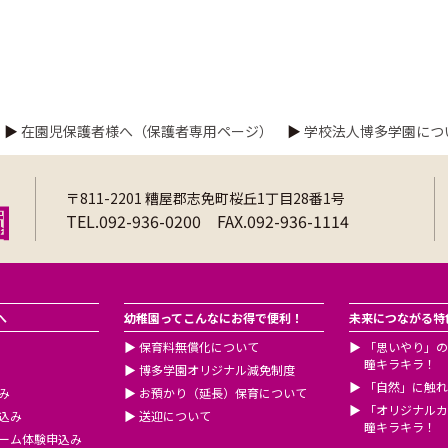
▶
在園児保護者様へ（保護者専用ページ）
▶
学校法人博多学園につ
〒811-2201 糟屋郡志免町桜丘1丁目28番1号
TEL.092-936-0200 FAX.092-936-1114
へ
幼稚園ってこんなにお得で便利！
未来につながる特
▶
保育料無償化について
▶
「思いやり」の
瞳キラキラ！
▶
博多学園オリジナル減免制度
▶
「自然」に触れ
み
▶
お預かり（延長）保育について
▶
「オリジナルカ
込み
▶
送迎について
瞳キラキラ！
ーム体験申込み