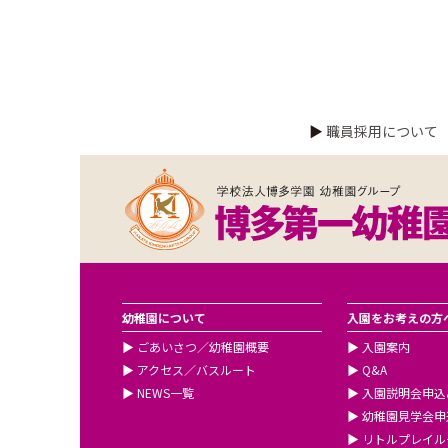
▶
職員採用について
幼稚園について
入園をお考えの方
▶
ごあいさつ／幼稚園概要
▶
入園案内
▶
アクセス／バスルート
▶
Q&A
▶
NEWS一覧
▶
入園説明会申込
▶
幼稚園見学会申
▶
リトルプレイル